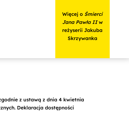
Więcej o
Śmierci
Jana Pawła II
w
reżyserii Jakuba
Skrzywanka
godnie z ustawą z dnia 4 kwietnia
cznych. Deklaracja dostępności