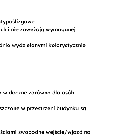
ntypoślizgowe
rzach i nie zawężają wymaganej
nio wydzielonymi kolorystycznie
ra widoczne zarówno dla osób
eszczone w przestrzeni budynku są
nościami swobodne wejście/wjazd na