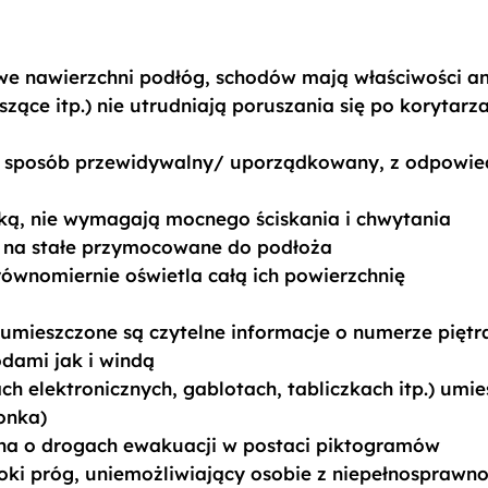
e nawierzchni podłóg, schodów mają właściwości a
wiszące itp.) nie utrudniają poruszania się po koryta
 sposób przewidywalny/ uporządkowany, z odpowied
ką, nie wymagają mocnego ściskania i chwytania
 na stałe przymocowane do podłoża
równomiernie oświetla całą ich powierzchnię
umieszczone są czytelne informacje o numerze pięt
dami jak i windą
h elektronicznych, gablotach, tabliczkach itp.) umi
onka)
alna o drogach ewakuacji w postaci piktogramów
soki próg, uniemożliwiający osobie z niepełnospraw