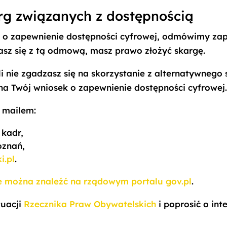
rg związanych z dostępnością
k o zapewnienie dostępności cyfrowej, odmówimy zap
zasz się z tą odmową, masz prawo złożyć skargę.
i nie zgadzasz się na skorzystanie z alternatywnego
a Twój wniosek o zapewnienie dostępności cyfrowej
b mailem:
 kadr,
Poznań
,
i.pl
.
e można znaleźć na rządowym portalu gov.pl
.
tuacji
Rzecznika Praw Obywatelskich
i poprosić o int