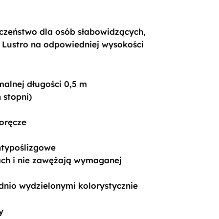
eczeństwo dla osób słabowidzących,
. Lustro na odpowiedniej wysokości
malnej długości 0,5 m
 stopni)
oręcze
ntypoślizgowe
rzach i nie zawężają wymaganej
nio wydzielonymi kolorystycznie
y