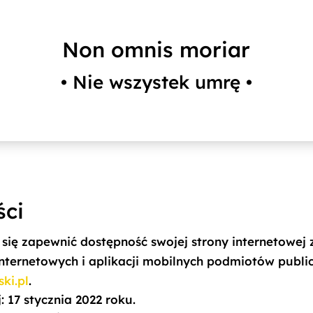
Non omnis moriar
•
Nie wszystek umrę
•
ści
się zapewnić dostępność swojej
strony internetowej
z
 internetowych i aplikacji mobilnych podmiotów publi
ki.pl
.
j:
17 stycznia 2022 roku.