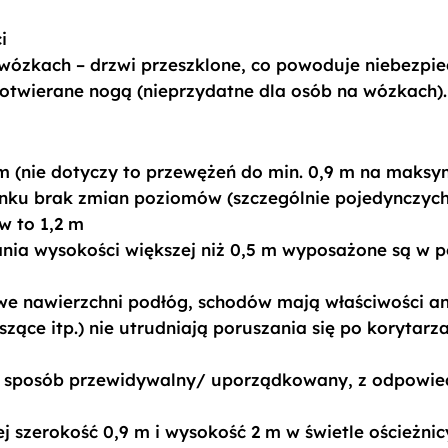
i
 wózkach – drzwi przeszklone, co powoduje niebezpi
 otwierane nogą (nieprzydatne dla osób na wózkach)
 m (nie dotyczy to przewężeń do min. 0,9 m na maksy
nku brak zmian poziomów (szczególnie pojedynczych
w to 1,2 m
ia wysokości większej niż 0,5 m wyposażone są w p
e nawierzchni podłóg, schodów mają właściwości a
wiszące itp.) nie utrudniają poruszania się po koryta
 sposób przewidywalny/ uporządkowany, z odpowied
j szerokość 0,9 m i wysokość 2 m w świetle ościeżnic